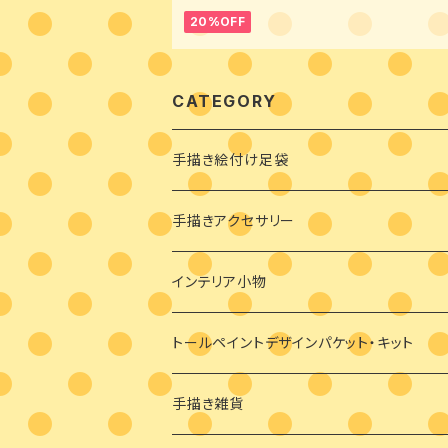
20%OFF
CATEGORY
手描き絵付け足袋
絵付け済み足袋
手描きアクセサリー
オーダーメイド絵付け足袋
ブローチ
インテリア小物
バッグチャーム
トールペイントデザインパケット・キット
耳飾り
素材付きキット
手描き雑貨