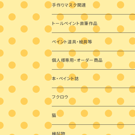
ビギナーさま向け
ペンダント
デザインパケット
メガネケース
手作りマスク関連
ビギナーさま向け
その他
素材のみ
その他
手描き絵付けマスク
トールペイント直筆作品
干支の羽子板
手作り布マスク
ペイント道具・絵具等
クリスマス
マスクブローチ
個人様専用・オーダー商品
ウッドバーニング
本・ペイント誌
日めくりカレンダーオハナとイロとフクロウ
フクロウ
猫
縁起物