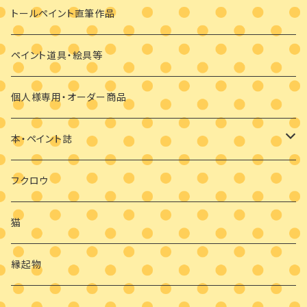
ビギナーさま向け
その他
素材のみ
その他
手描き絵付けマスク
トールペイント直筆作品
干支の羽子板
手作り布マスク
ペイント道具・絵具等
クリスマス
マスクブローチ
個人様専用・オーダー商品
ウッドバーニング
本・ペイント誌
日めくりカレンダーオハナとイロとフクロウと
フクロウ
猫
縁起物