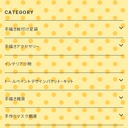
CATEGORY
手描き絵付け足袋
絵付け済み足袋
手描きアクセサリー
オーダーメイド絵付け足袋
ブローチ
インテリア小物
バッグチャーム
トールペイントデザインパケット・キット
耳飾り
素材付きキット
手描き雑貨
ビギナーさま向け
ペンダント
デザインパケット
メガネケース
手作りマスク関連