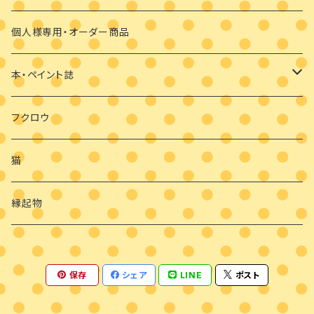
クリスマス
マスクブローチ
個人様専用・オーダー商品
ウッドバーニング
本・ペイント誌
日めくりカレンダーオハナとイロとフクロウと
フクロウ
猫
縁起物
保存
シェア
LINE
ポスト