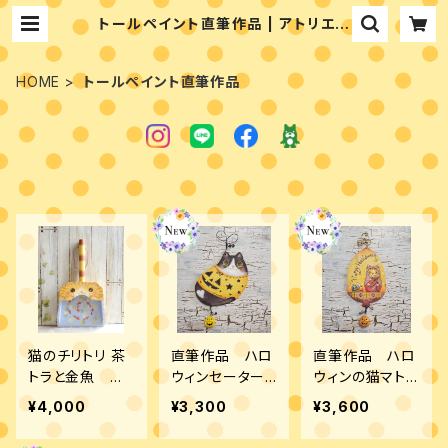
トールペイント直筆作品 | アトリエシ
ュエット 富永ゆかりのペイントショッ
プ
HOME
トールペイント直筆作品
猫のチリトリ 茶
直筆作品 ハロ
直筆作品 ハロ
トラと金魚 完
ウィンセーター
ウィンの猫マトさ
成品
のハチワレ猫
ん オーナメン
¥4,000
¥3,300
¥3,600
オーナメント
ト 両面