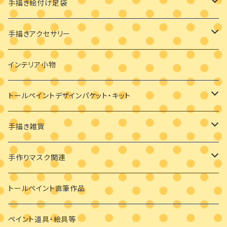
手描き絵付け足袋
絵付け済み足袋
手描きアクセサリー
オーダーメイド絵付け足袋
ブローチ
インテリア小物
バッグチャーム
トールペイントデザインパケット・キット
耳飾り
素材付きキット
手描き雑貨
ビギナーさま向け
ペンダント
デザインパケット
メガネケース
手作りマスク関連
ビギナーさま向け
その他
素材のみ
その他
手描き絵付けマスク
トールペイント直筆作品
干支の羽子板
手作り布マスク
ペイント道具・絵具等