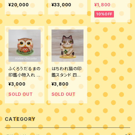
品
桜 完成品
¥20,000
¥33,000
¥1,800
10%OFF
ふくろうだるまの
はちわれ猫の印
印鑑小物入れ 2
鑑スタンド 四つ
種類 完成品
葉 一輪挿し用試
¥3,000
¥3,800
験管付き 完成
品
SOLD OUT
SOLD OUT
CATEGORY