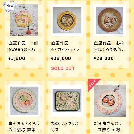
直筆作品 Hall
直筆作品
直筆作品 お花
oweenのぶら下
タ・カ・ラ・モ・ノ
見ふくろう家族
がりオーナメン
ウッドバーニング
¥3,600
¥38,000
¥28,000
ト 両面
＆ペイント作品
SOLD OUT
まんまるふくろう
たのしいクリス
だるまさんのリ
のお雛様 直筆作
マス
ース飾り b 縁福