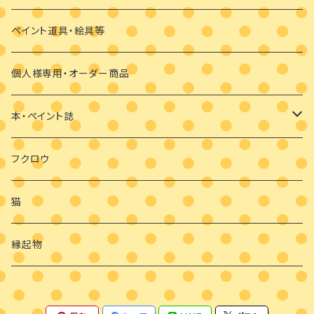
干支の羽子板
手作り布マスク
ペイント道具・絵具等
クリスマス
マスクブローチ
個人様専用・オーダー商品
ウッドバーニング
本・ペイント誌
日めくりカレンダーオハナとイロとフクロウと
フクロウ
猫
縁起物