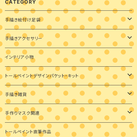
CATEGORY
手描き絵付け足袋
絵付け済み足袋
手描きアクセサリー
オーダーメイド絵付け足袋
ブローチ
インテリア小物
バッグチャーム
トールペイントデザインパケット・キット
耳飾り
素材付きキット
手描き雑貨
ビギナーさま向け
ペンダント
デザインパケット
メガネケース
手作りマスク関連
ビギナーさま向け
その他
素材のみ
その他
手描き絵付けマスク
トールペイント直筆作品