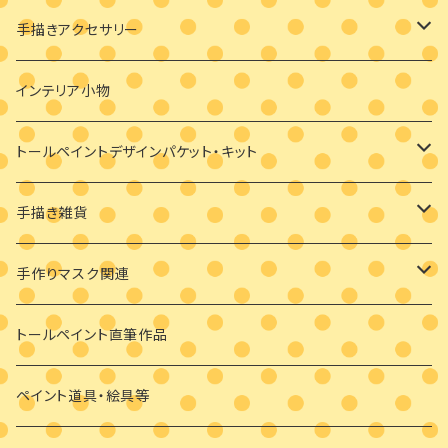
絵付け済み足袋
手描きアクセサリー
オーダーメイド絵付け足袋
ブローチ
インテリア小物
バッグチャーム
トールペイントデザインパケット・キット
耳飾り
素材付きキット
手描き雑貨
ビギナーさま向け
ペンダント
デザインパケット
メガネケース
手作りマスク関連
ビギナーさま向け
その他
素材のみ
その他
手描き絵付けマスク
トールペイント直筆作品
干支の羽子板
手作り布マスク
ペイント道具・絵具等
クリスマス