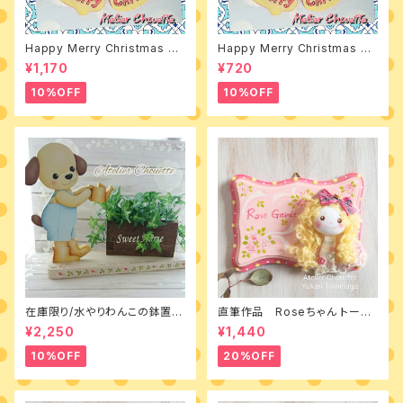
Happy Merry Christmas 素
Happy Merry Christmas デ
材付きキット
ザインパケット
¥1,170
¥720
10%OFF
10%OFF
在庫限り/水やりわんこの鉢置き
直筆作品 Roseちゃん トール
台 素材付きキット
ペイントとカントリードールのミ
¥2,250
¥1,440
ニボード
10%OFF
20%OFF