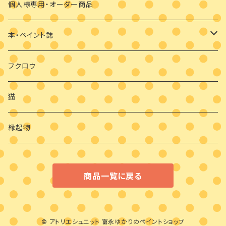
マスクブローチ
個人様専用・オーダー商品
ウッドバーニング
本・ペイント誌
日めくりカレンダーオハナとイロとフクロウと
フクロウ
猫
縁起物
商品一覧に戻る
© アトリエシュエット 富永ゆかりのペイントショップ