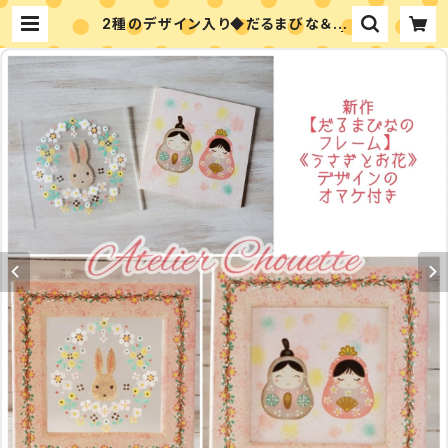
2種のデザイン入り◆だるまびな＆う
さぎのフレーム◆デザインパケット |
アトリエシュエット 富永ゆかりのペイ
ントショップ