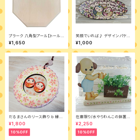
プラーク 八角型アール【トール
笑顔でいれば♪ デザインパケッ
ペイント 材料】
ト
¥1,650
¥1,000
だるまさんのリース飾り b 縁福
在庫限り/水やりわんこの鉢置き
桜 完成品
台 素材付きキット
¥1,800
¥2,250
10%OFF
10%OFF