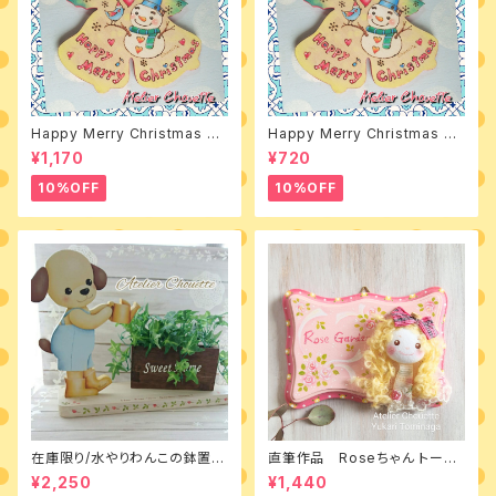
Happy Merry Christmas 素
Happy Merry Christmas デ
材付きキット
ザインパケット
¥1,170
¥720
10%OFF
10%OFF
在庫限り/水やりわんこの鉢置き
直筆作品 Roseちゃん トール
台 素材付きキット
ペイントとカントリードールのミ
¥2,250
¥1,440
ニボード