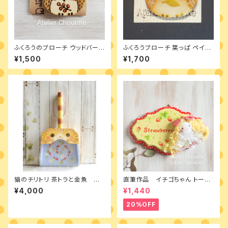
ふくろうのブローチ ウッドバーニ
ふくろうブローチ 葉っぱ ペイン
ング ４種類
ト&レジン
¥1,500
¥1,700
猫のチリトリ 茶トラと金魚 完
直筆作品 イチゴちゃん トール
成品
ペイントとカントリードールのミ
¥4,000
¥1,440
ニボード
20%OFF