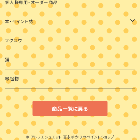
マスクブローチ
個人様専用・オーダー商品
ウッドバーニング
本・ペイント誌
日めくりカレンダーオハナとイロとフクロウと
フクロウ
猫
縁起物
商品一覧に戻る
© アトリエシュエット 富永ゆかりのペイントショップ