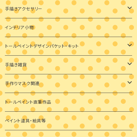
絵付け済み足袋
手描きアクセサリー
オーダーメイド絵付け足袋
ブローチ
インテリア小物
バッグチャーム
トールペイントデザインパケット・キット
耳飾り
素材付きキット
手描き雑貨
ビギナーさま向け
ペンダント
デザインパケット
メガネケース
手作りマスク関連
ビギナーさま向け
その他
素材のみ
その他
手描き絵付けマスク
トールペイント直筆作品
干支の羽子板
手作り布マスク
ペイント道具・絵具等
クリスマス