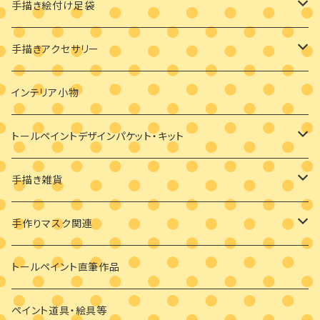
手描き絵付け足袋
絵付け済み足袋
手描きアクセサリー
オーダーメイド絵付け足袋
ブローチ
インテリア小物
バッグチャーム
トールペイントデザインパケット・キット
耳飾り
素材付きキット
手描き雑貨
ビギナーさま向け
ペンダント
デザインパケット
メガネケース
手作りマスク関連
ビギナーさま向け
その他
素材のみ
その他
手描き絵付けマスク
トールペイント直筆作品
干支の羽子板
手作り布マスク
ペイント道具・絵具等