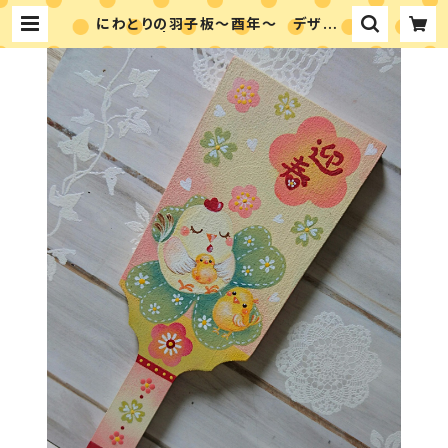
にわとりの羽子板～酉年～ デザイン
パケット | アトリエシュエット 富永ゆ
かりのペイントショップ