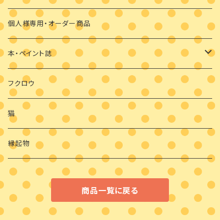
クリスマス
マスクブローチ
個人様専用・オーダー商品
ウッドバーニング
本・ペイント誌
日めくりカレンダーオハナとイロとフクロウと
フクロウ
猫
縁起物
商品一覧に戻る