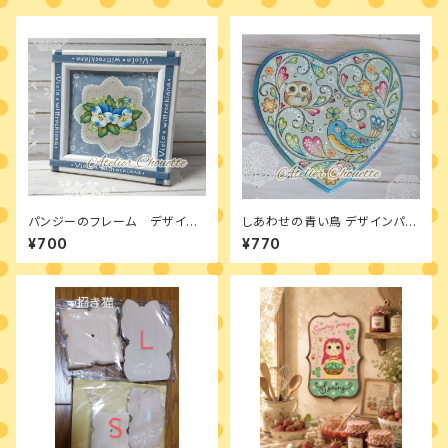
パンジーのフレーム デザイン
しあわせの青い鳥 デザインパケ
パケット
ット
¥700
¥770