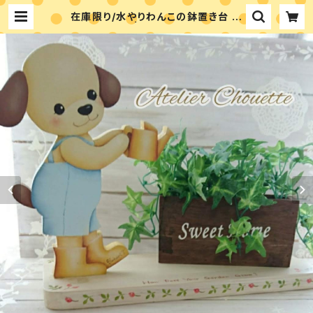
在庫限り/水やりわんこの鉢置き台 素
材付きキット | アトリエシュエット 富
永ゆかりのペイントショップ