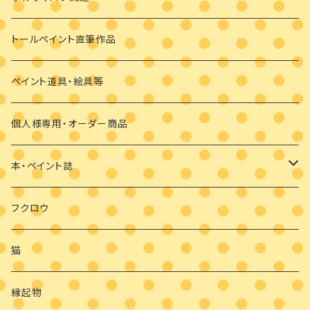
ビギナーさま向け
その他
素材のみ
その他
手描き絵付けマスク
トールペイント直筆作品
干支の羽子板
手作り布マスク
ペイント道具・絵具等
クリスマス
マスクブローチ
個人様専用・オーダー商品
ウッドバーニング
本・ペイント誌
日めくりカレンダーオハナとイロとフクロウと
フクロウ
猫
縁起物