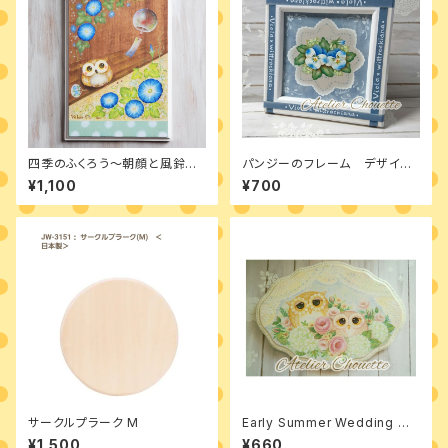
四季のふくろう～朝顔と風鈴
パンジーのフレーム デザイン
デザインパケット
パケット
¥1,100
¥700
サークルプラーク M
Early Summer Wedding デ
ザインパケット
¥1,500
¥660