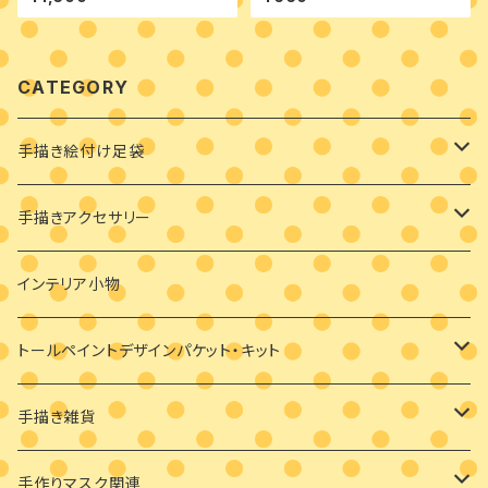
CATEGORY
手描き絵付け足袋
絵付け済み足袋
手描きアクセサリー
オーダーメイド絵付け足袋
ブローチ
インテリア小物
バッグチャーム
トールペイントデザインパケット・キット
耳飾り
素材付きキット
手描き雑貨
ビギナーさま向け
ペンダント
デザインパケット
メガネケース
手作りマスク関連