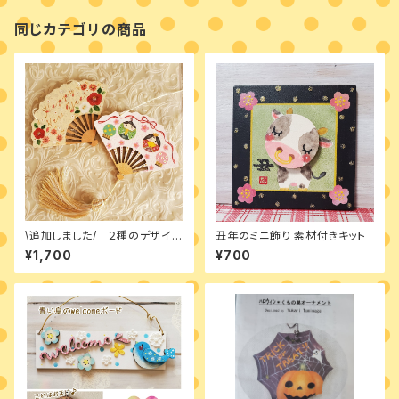
同じカテゴリの商品
\追加しました/ ２種のデザイン
丑年のミニ飾り 素材付きキット
入り素材付きキット【扇の飾り】
¥1,700
¥700
Happy New Year ・まる雛