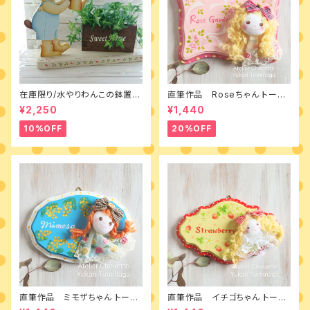
在庫限り/水やりわんこの鉢置き
直筆作品 Roseちゃん トール
台 素材付きキット
ペイントとカントリードールのミ
¥2,250
¥1,440
ニボード
10%OFF
20%OFF
直筆作品 ミモザちゃん トール
直筆作品 イチゴちゃん トール
ペイントとカントリードールのミ
ペイントとカントリードールのミ