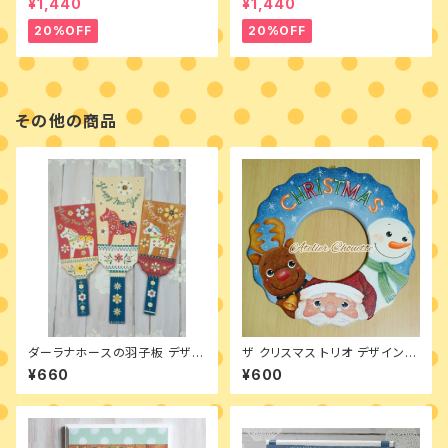
¥1,440
¥1,440
ニボード
ニボード
20%OFF
20%OFF
その他の商品
ダーラナホースの羽子板 デザイ
ザ クリスマス トリオ デザインパ
ンパケット
ケット
¥660
¥600