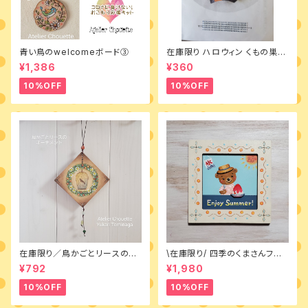
青い鳥のwelcomeボード③
在庫限り ハロウィン くもの巣オ
ーナメント 素材つきキット
¥1,386
¥360
10%OFF
10%OFF
在庫限り／鳥かごとリースのオ
\在庫限り/ 四季のくまさんフレ
ーナメント キット
ーム～夏～キット
¥792
¥1,980
10%OFF
10%OFF