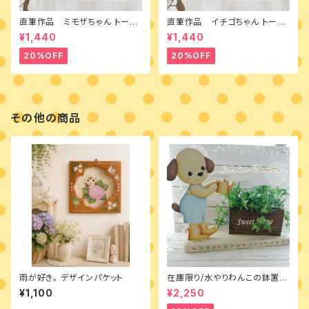
直筆作品 ミモザちゃん トール
直筆作品 イチゴちゃん トール
ペイントとカントリードールのミ
ペイントとカントリードールのミ
¥1,440
¥1,440
ニボード
ニボード
20%OFF
20%OFF
その他の商品
雨が好き。 デザインパケット
在庫限り/水やりわんこの鉢置き
台 素材付きキット
¥1,100
¥2,250