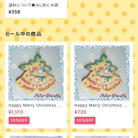
送料について◆はじめにお読み
ください
¥358
セール中の商品
Happy Merry Christmas 素
Happy Merry Christmas デ
材付きキット
ザインパケット
¥1,170
¥720
10%OFF
10%OFF