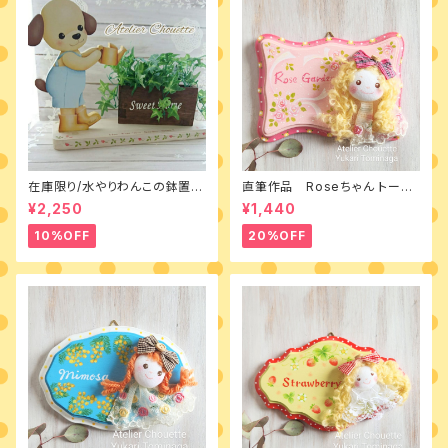
在庫限り/水やりわんこの鉢置き
直筆作品 Roseちゃん トール
台 素材付きキット
ペイントとカントリードールのミ
¥2,250
¥1,440
ニボード
10%OFF
20%OFF