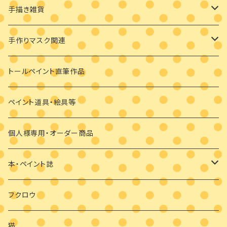
耳飾り
素材付きキット
手描き雑貨
ビギナーさま向け
ペンダント
デザインパケット
メガネケース
手作りマスク関連
ビギナーさま向け
その他
素材のみ
その他
手描き絵付けマスク
トールペイント直筆作品
干支の羽子板
手作り布マスク
ペイント道具・絵具等
クリスマス
マスクブローチ
個人様専用・オーダー商品
ウッドバーニング
本・ペイント誌
日めくりカレンダーオハナとイロとフクロウと
フクロウ
猫