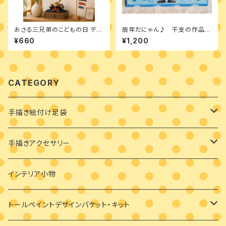
おさる三兄弟のこどもの日 デザ
辰年だにゃん♪ 干支の作品
インパケット
2種類のデザインパケット
¥660
¥1,200
CATEGORY
手描き絵付け足袋
絵付け済み足袋
手描きアクセサリー
オーダーメイド絵付け足袋
ブローチ
インテリア小物
バッグチャーム
トールペイントデザインパケット・キット