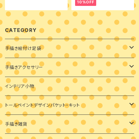
10%OFF
CATEGORY
手描き絵付け足袋
絵付け済み足袋
手描きアクセサリー
オーダーメイド絵付け足袋
ブローチ
インテリア小物
バッグチャーム
トールペイントデザインパケット・キット
耳飾り
素材付きキット
手描き雑貨