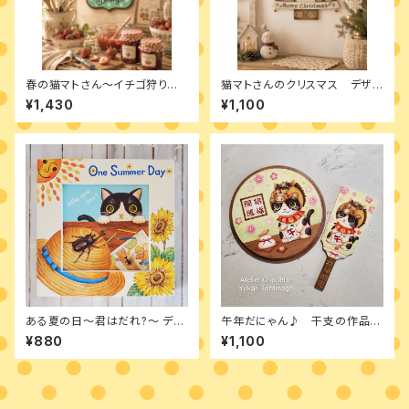
春の猫マトさん～イチゴ狩り
猫マトさんのクリスマス デザイ
へ デザインパケット
ンパケット
¥1,430
¥1,100
ある夏の日～君はだれ?～ デザ
午年だにゃん♪ 干支の作品
インパケット
2種類のデザインパケット
¥880
¥1,100