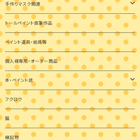
ビギナーさま向け
ペンダント
デザインパケット
メガネケース
手作りマスク関連
ビギナーさま向け
その他
素材のみ
その他
手描き絵付けマスク
トールペイント直筆作品
干支の羽子板
手作り布マスク
ペイント道具・絵具等
クリスマス
マスクブローチ
個人様専用・オーダー商品
ウッドバーニング
本・ペイント誌
日めくりカレンダーオハナとイロとフクロウと
フクロウ
猫
縁起物