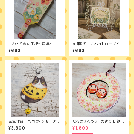
にわとりの羽子板～酉年～ デ
在庫限り ホワイトローズとオ
ザインパケット
リーブのwelcomeボード デザ
¥660
¥660
インパケット
直筆作品 ハロウィンセーター
だるまさんのリース飾り b 縁福
のハチワレ猫 オーナメント
桜 完成品
¥3,300
¥1,800