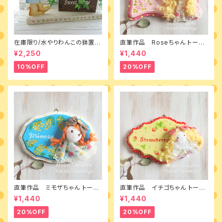
在庫限り/水やりわんこの鉢置き
直筆作品 Roseちゃん トール
台 素材付きキット
ペイントとカントリードールのミ
¥2,250
¥1,440
ニボード
10%OFF
20%OFF
直筆作品 ミモザちゃん トール
直筆作品 イチゴちゃん トール
ペイントとカントリードールのミ
ペイントとカントリードールのミ
¥1,440
¥1,440
ニボード
ニボード
20%OFF
20%OFF