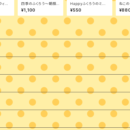
ウィン
四季のふくろう～朝顔と
Happyふくろうのミニ
ねこ
ーナメ
風鈴 デザインパケット
バスケット デザインパケ
ザイン
¥1,100
¥550
¥88
ット
バーニ