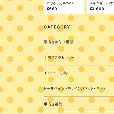
おさる三兄弟のこども
直筆作品 ハロ
の日 デザインパケット
の猫マトさん オ
¥660
¥3,600
ント 両面
CATEGORY
手描き絵付け足袋
絵付け済み足袋
手描きアクセサリー
オーダーメイド絵付け足袋
ブローチ
インテリア小物
バッグチャーム
トールペイントデザインパケット・キット
耳飾り
素材付きキット
手描き雑貨