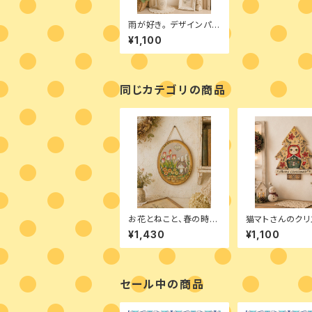
雨が好き。 デザインパケ
ット
¥1,100
同じカテゴリの商品
お花とねこと、春の時
猫マトさんのクリ
間 デザインパケット
ス デザインパケ
¥1,430
¥1,100
セール中の商品