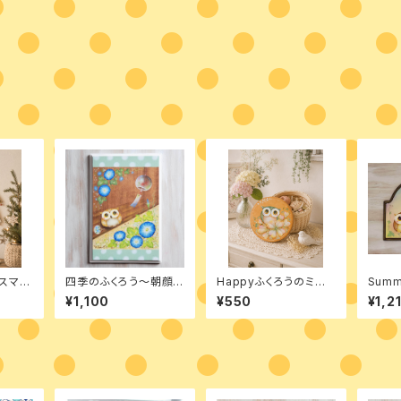
スマ
四季のふくろう～朝顔と
Happyふくろうのミニ
Summ
ット
風鈴 デザインパケット
バスケット デザインパケ
ふく
¥1,100
¥550
¥1,2
ット
見舞い
ト