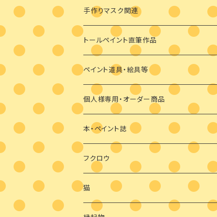
ビギナーさま向け
ペンダント
デザインパケット
メガネケース
手作りマスク関連
ビギナーさま向け
その他
素材のみ
その他
手描き絵付けマスク
トールペイント直筆作品
干支の羽子板
手作り布マスク
ペイント道具・絵具等
クリスマス
マスクブローチ
個人様専用・オーダー商品
ウッドバーニング
本・ペイント誌
日めくりカレンダーオハナとイロとフクロウ
フクロウ
猫