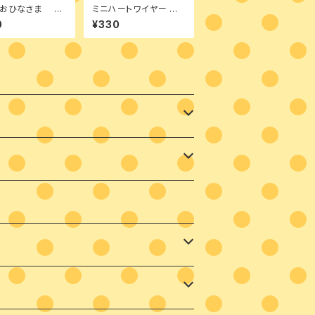
のおひなさま デ
ミニハートワイヤー ウッ
パケット ウッド
ド素材
0
¥330
ング＆ペイント