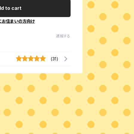
d to cart
にお住まいの方向け
通報する
(31)