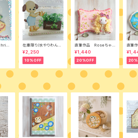
hrist
在庫限り/水やりわんこ
直筆作品 Roseちゃん
直筆作
ケット
の鉢置き台 素材付きキ
トールペイントとカント
ん ト
¥2,250
¥1,440
¥1,4
ット
リードールのミニボード
トリー
ド
10%OFF
20%OFF
20%