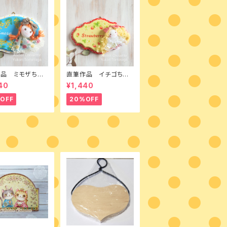
品 ミモザちゃ
直筆作品 イチゴちゃ
ールペイントとカン
ん トールペイントとカン
40
¥1,440
ドールのミニボー
トリードールのミニボー
ド
OFF
20%OFF