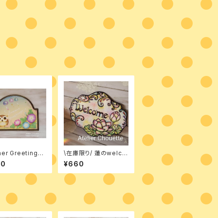
er Greetings
\在庫限り/ 蓮のwelco
ちゃんからの暑中
meボード デザインパケ
10
¥660
 デザインパケッ
ット