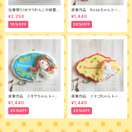
在庫限り/水やりわんこの鉢置き
直筆作品 Roseちゃん トール
台 素材付きキット
ペイントとカントリードールのミ
¥2,250
¥1,440
ニボード
10%OFF
20%OFF
直筆作品 ミモザちゃん トール
直筆作品 イチゴちゃん トール
ペイントとカントリードールのミ
ペイントとカントリードールのミ
¥1,440
¥1,440
ニボード
ニボード
20%OFF
20%OFF