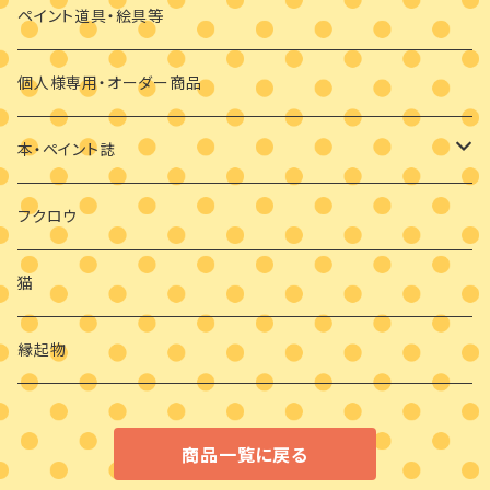
干支の羽子板
手作り布マスク
ペイント道具・絵具等
クリスマス
マスクブローチ
個人様専用・オーダー商品
ウッドバーニング
本・ペイント誌
日めくりカレンダーオハナとイロとフクロウと
フクロウ
猫
縁起物
商品一覧に戻る