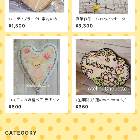
ハーティプラークL 素材のみ
直筆作品 ハロウィンセーター
のハチワレ猫 オーナメント
¥1,500
¥3,300
コスモスの妖精ベア デザインパ
\在庫限り/ 蓮のwelcomeボー
ケット
ド デザインパケット
¥600
¥660
CATEGORY