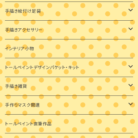
手描き絵付け足袋
絵付け済み足袋
手描きアクセサリー
オーダーメイド絵付け足袋
ブローチ
インテリア小物
バッグチャーム
トールペイントデザインパケット・キット
耳飾り
素材付きキット
手描き雑貨
ビギナーさま向け
ペンダント
デザインパケット
メガネケース
手作りマスク関連
ビギナーさま向け
その他
素材のみ
その他
手描き絵付けマスク
トールペイント直筆作品