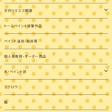
ビギナーさま向け
ペンダント
デザインパケット
メガネケース
手作りマスク関連
ビギナーさま向け
その他
素材のみ
その他
手描き絵付けマスク
トールペイント直筆作品
干支の羽子板
手作り布マスク
ペイント道具・絵具等
クリスマス
マスクブローチ
個人様専用・オーダー商品
ウッドバーニング
本・ペイント誌
日めくりカレンダーオハナとイロとフクロウと
フクロウ
猫