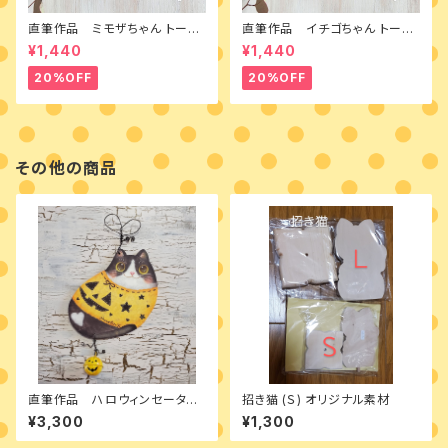
直筆作品 ミモザちゃん トール
直筆作品 イチゴちゃん トール
ペイントとカントリードールのミ
ペイントとカントリードールのミ
¥1,440
¥1,440
ニボード
ニボード
20%OFF
20%OFF
その他の商品
直筆作品 ハロウィンセーター
招き猫 (Ｓ) オリジナル素材
のハチワレ猫 オーナメント
¥3,300
¥1,300