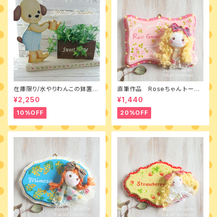
在庫限り/水やりわんこの鉢置き
直筆作品 Roseちゃん トール
台 素材付きキット
ペイントとカントリードールのミ
¥2,250
¥1,440
ニボード
10%OFF
20%OFF