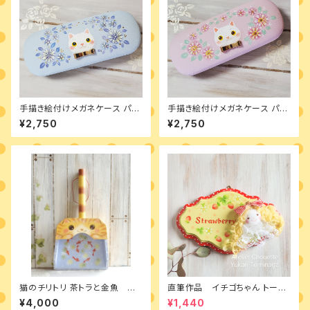
手描き絵付けメガネケース パス
手描き絵付けメガネケース パス
テルブルー白猫
テルピンク白猫
¥2,750
¥2,750
猫のチリトリ 茶トラと金魚 完
直筆作品 イチゴちゃん トール
成品
ペイントとカントリードールのミ
¥4,000
¥1,440
ニボード