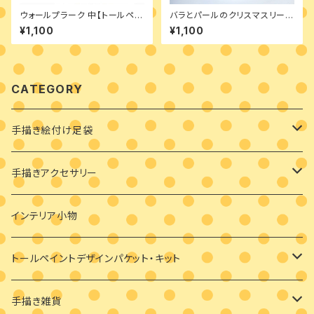
ウォールプラーク 中【トールペイ
バラとパールのクリスマスリース
ント 材料】
デザインパケット
¥1,100
¥1,100
CATEGORY
手描き絵付け足袋
絵付け済み足袋
手描きアクセサリー
オーダーメイド絵付け足袋
ブローチ
インテリア小物
バッグチャーム
トールペイントデザインパケット・キット
耳飾り
素材付きキット
手描き雑貨