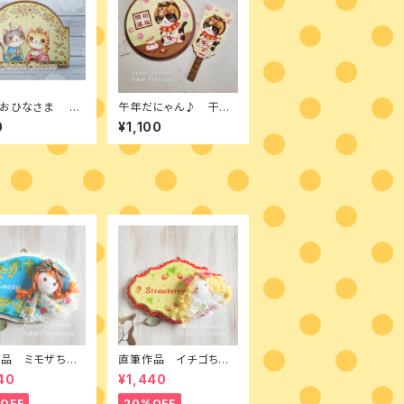
のおひなさま デ
午年だにゃん♪ 干支
パケット ウッド
の作品 2種類のデザ
0
¥1,100
ング＆ペイント
インパケット
品 ミモザちゃ
直筆作品 イチゴちゃ
ールペイントとカン
ん トールペイントとカン
40
¥1,440
ドールのミニボー
トリードールのミニボー
ド
OFF
20%OFF