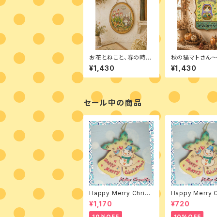
お花とねこと、春の時
秋の猫マトさん
間 デザインパケット
に感謝 デザイ
¥1,430
¥1,430
ット
セール中の商品
Happy Merry Christ
Happy Merry C
mas 素材付きキット
mas デザインパ
¥1,170
¥720
10%OFF
10%OFF