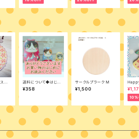
ース飾り
送料について◆はじめ
サークルプラーク M
Happy
品
にお読みください
mas
¥358
¥1,500
¥1,1
10%