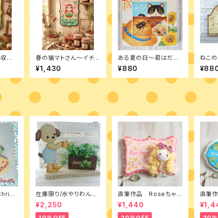
～収穫
春の猫マトさん～イチゴ
ある夏の日～君はだ
ねこ
ンパケ
狩りへ デザインパケッ
れ?～ デザインパケット
ザイン
¥1,430
¥880
¥88
ト
バーニ
hrist
在庫限り/水やりわんこ
直筆作品 Roseちゃん
直筆作
ケット
の鉢置き台 素材付きキ
トールペイントとカント
ん ト
¥2,250
¥1,440
¥1,4
ット
リードールのミニボード
トリー
ド
10%OFF
20%OFF
20%