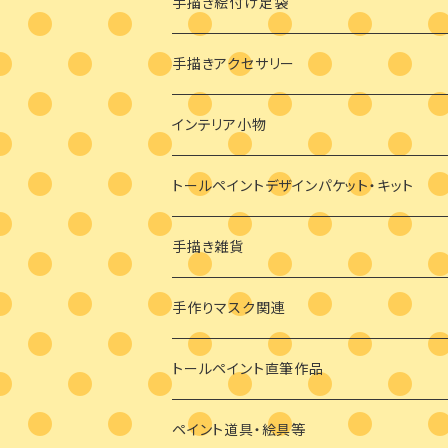
手描き絵付け足袋
絵付け済み足袋
手描きアクセサリー
オーダーメイド絵付け足袋
ブローチ
インテリア小物
バッグチャーム
トールペイントデザインパケット・キット
耳飾り
素材付きキット
手描き雑貨
ビギナーさま向け
ペンダント
デザインパケット
メガネケース
手作りマスク関連
ビギナーさま向け
その他
素材のみ
その他
手描き絵付けマスク
トールペイント直筆作品
干支の羽子板
手作り布マスク
ペイント道具・絵具等