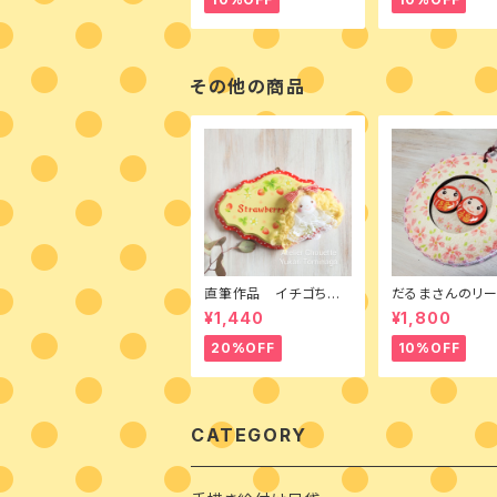
その他の商品
直筆作品 イチゴちゃ
だるまさんのリ
ん トールペイントとカン
b 縁福桜 完成
¥1,440
¥1,800
トリードールのミニボー
ド
20%OFF
10%OFF
CATEGORY