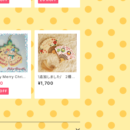
 Merry Christ
\追加しました/ ２種の
 素材付きキット
デザイン入り素材付き
70
¥1,700
キット【扇の飾り】 Ha
ppy New Year ・まる
OFF
雛